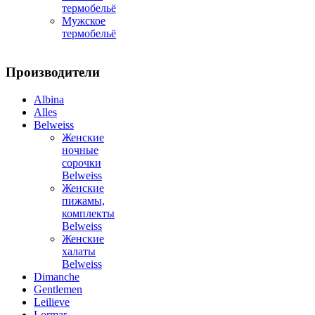
термобельё
Мужское
термобельё
Производители
Albina
Alles
Belweiss
Женские
ночные
сорочки
Belweiss
Женские
пижамы,
комплекты
Belweiss
Женские
халаты
Belweiss
Dimanche
Gentlemen
Leilieve
Lormar