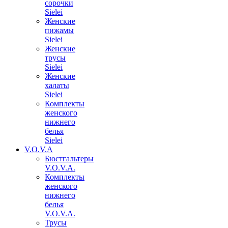
сорочки
Sielei
Женские
пижамы
Sielei
Женские
трусы
Sielei
Женские
халаты
Sielei
Комплекты
женского
нижнего
белья
Sielei
V.O.V.A
Бюстгальтеры
V.O.V.A.
Комплекты
женского
нижнего
белья
V.O.V.A.
Трусы