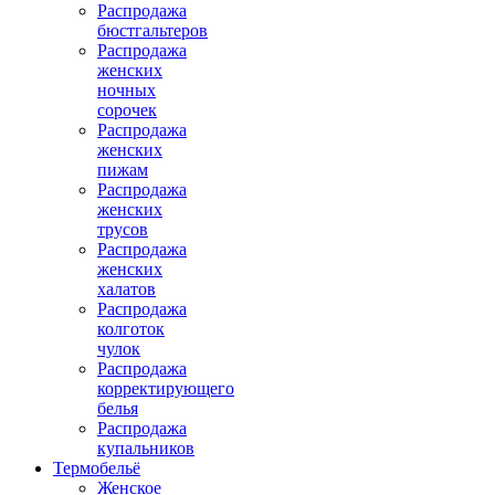
Распродажа
бюстгальтеров
Распродажа
женских
ночных
сорочек
Распродажа
женских
пижам
Распродажа
женских
трусов
Распродажа
женских
халатов
Распродажа
колготок
чулок
Распродажа
корректирующего
белья
Распродажа
купальников
Термобельё
Женское