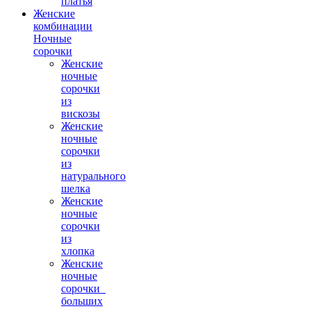
платья
Женские
комбинации
Ночные
сорочки
Женские
ночные
сорочки
из
вискозы
Женские
ночные
сорочки
из
натурального
шелка
Женские
ночные
сорочки
из
хлопка
Женские
ночные
сорочки_
больших