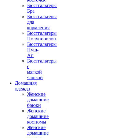
Бюстгальтеры
Бра
Бюстгальтеры
для
кормления
Бюстгальтеры
Полупоролон
Бюстгальтеры
Пуш-
Ап
Бюстгальтеры
с
мягкой
чашкой
Домашняя
одежда
Женские
домашние
брюки
Женские
домашние
костюмы
Женские
домашние