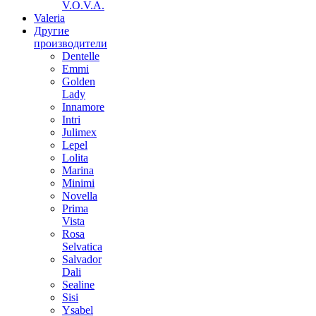
V.O.V.A.
Valeria
Другие
производители
Dentelle
Emmi
Golden
Lady
Innamore
Intri
Julimex
Lepel
Lolita
Marina
Minimi
Novella
Prima
Vista
Rosa
Selvatica
Salvador
Dali
Sealine
Sisi
Ysabel