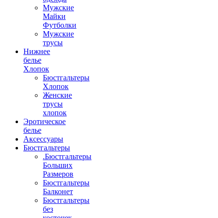
Мужские
Майки
Футболки
Мужские
трусы
Нижнее
белье
Хлопок
Бюстгальтеры
Хлопок
Женские
трусы
хлопок
Эротическое
белье
Аксессуары
Бюстгальтеры
.Бюстгальтеры
Больших
Размеров
Бюстгальтеры
Балконет
Бюстгальтеры
без
косточек