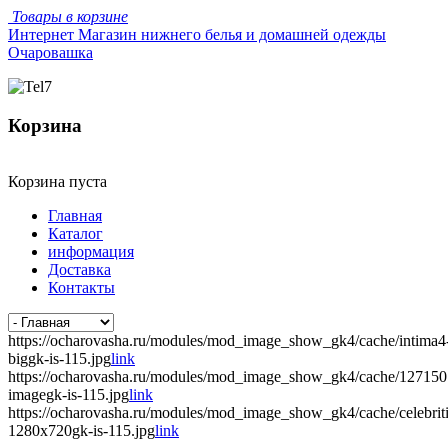
Товары в корзине
Интернет Магазин нижнего белья и домашней одежды
Очаровашка
Корзина
Корзина пуста
Главная
Каталог
информация
Доставка
Контакты
https://ocharovasha.ru/modules/mod_image_show_gk4/cache/intima4
biggk-is-115.jpg
link
https://ocharovasha.ru/modules/mod_image_show_gk4/cache/12715
imagegk-is-115.jpg
link
https://ocharovasha.ru/modules/mod_image_show_gk4/cache/celebrit
1280x720gk-is-115.jpg
link