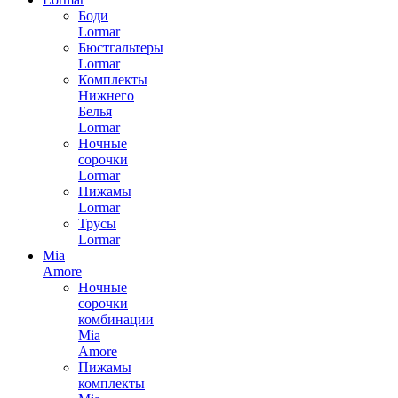
Боди
Lormar
Бюстгальтеры
Lormar
Комплекты
Нижнего
Белья
Lormar
Ночные
сорочки
Lormar
Пижамы
Lormar
Трусы
Lormar
Mia
Amore
Ночные
сорочки
комбинации
Mia
Amore
Пижамы
комплекты