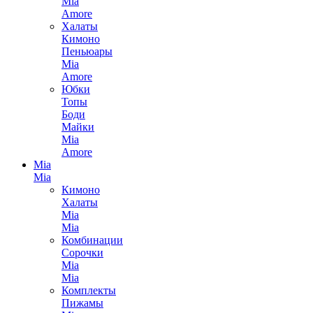
Mia
Amore
Халаты
Кимоно
Пеньюары
Mia
Amore
Юбки
Топы
Боди
Майки
Mia
Amore
Mia
Mia
Кимоно
Халаты
Mia
Mia
Комбинации
Сорочки
Mia
Mia
Комплекты
Пижамы