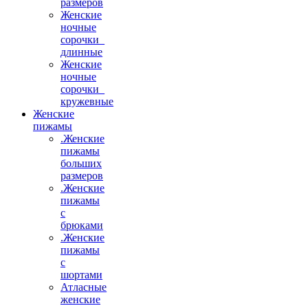
размеров
Женские
ночные
сорочки_
длинные
Женские
ночные
сорочки_
кружевные
Женские
пижамы
.Женские
пижамы
больших
размеров
.Женские
пижамы
с
брюками
.Женские
пижамы
с
шортами
Атласные
женские