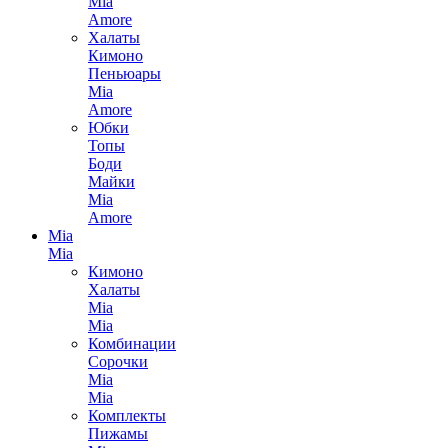
Mia
Amore
Халаты
Кимоно
Пеньюары
Mia
Amore
Юбки
Топы
Боди
Майки
Mia
Amore
Mia
Mia
Кимоно
Халаты
Mia
Mia
Комбинации
Сорочки
Mia
Mia
Комплекты
Пижамы