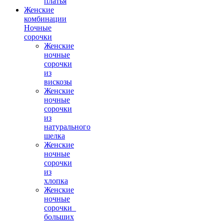
платья
Женские
комбинации
Ночные
сорочки
Женские
ночные
сорочки
из
вискозы
Женские
ночные
сорочки
из
натурального
шелка
Женские
ночные
сорочки
из
хлопка
Женские
ночные
сорочки_
больших