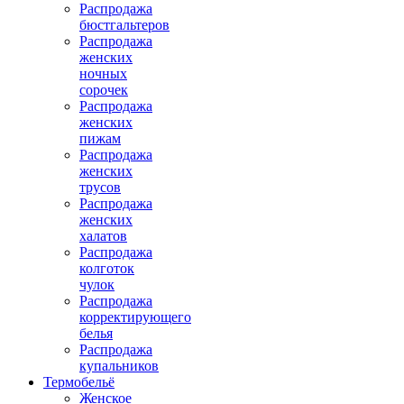
Распродажа
бюстгальтеров
Распродажа
женских
ночных
сорочек
Распродажа
женских
пижам
Распродажа
женских
трусов
Распродажа
женских
халатов
Распродажа
колготок
чулок
Распродажа
корректирующего
белья
Распродажа
купальников
Термобельё
Женское