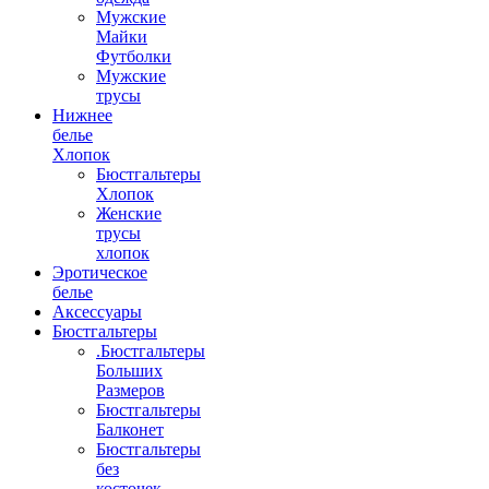
Мужские
Майки
Футболки
Мужские
трусы
Нижнее
белье
Хлопок
Бюстгальтеры
Хлопок
Женские
трусы
хлопок
Эротическое
белье
Аксессуары
Бюстгальтеры
.Бюстгальтеры
Больших
Размеров
Бюстгальтеры
Балконет
Бюстгальтеры
без
косточек