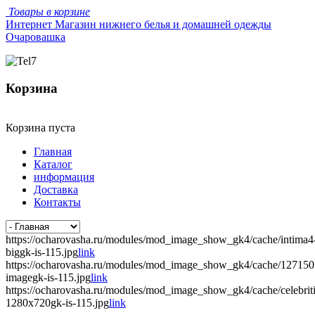
Товары в корзине
Интернет Магазин нижнего белья и домашней одежды
Очаровашка
Корзина
Корзина пуста
Главная
Каталог
информация
Доставка
Контакты
https://ocharovasha.ru/modules/mod_image_show_gk4/cache/intima4
biggk-is-115.jpg
link
https://ocharovasha.ru/modules/mod_image_show_gk4/cache/12715
imagegk-is-115.jpg
link
https://ocharovasha.ru/modules/mod_image_show_gk4/cache/celebrit
1280x720gk-is-115.jpg
link