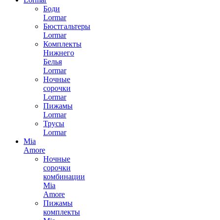
Боди
Lormar
Бюстгальтеры
Lormar
Комплекты
Нижнего
Белья
Lormar
Ночные
сорочки
Lormar
Пижамы
Lormar
Трусы
Lormar
Mia
Amore
Ночные
сорочки
комбинации
Mia
Amore
Пижамы
комплекты