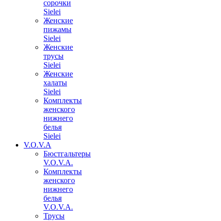
сорочки
Sielei
Женские
пижамы
Sielei
Женские
трусы
Sielei
Женские
халаты
Sielei
Комплекты
женского
нижнего
белья
Sielei
V.O.V.A
Бюстгальтеры
V.O.V.A.
Комплекты
женского
нижнего
белья
V.O.V.A.
Трусы