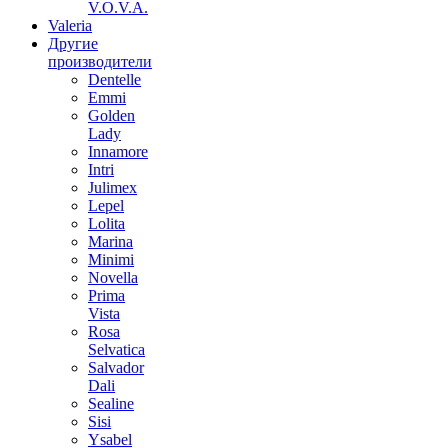
V.O.V.A.
Valeria
Другие
производители
Dentelle
Emmi
Golden
Lady
Innamore
Intri
Julimex
Lepel
Lolita
Marina
Minimi
Novella
Prima
Vista
Rosa
Selvatica
Salvador
Dali
Sealine
Sisi
Ysabel