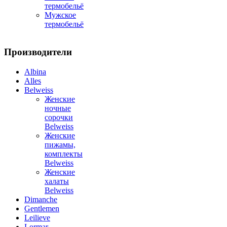
термобельё
Мужское
термобельё
Производители
Albina
Alles
Belweiss
Женские
ночные
сорочки
Belweiss
Женские
пижамы,
комплекты
Belweiss
Женские
халаты
Belweiss
Dimanche
Gentlemen
Leilieve
Lormar