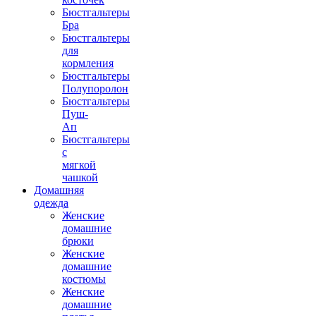
Бюстгальтеры
Бра
Бюстгальтеры
для
кормления
Бюстгальтеры
Полупоролон
Бюстгальтеры
Пуш-
Ап
Бюстгальтеры
с
мягкой
чашкой
Домашняя
одежда
Женские
домашние
брюки
Женские
домашние
костюмы
Женские
домашние