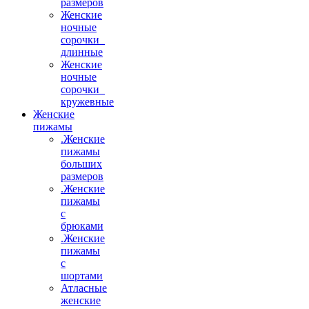
размеров
Женские
ночные
сорочки_
длинные
Женские
ночные
сорочки_
кружевные
Женские
пижамы
.Женские
пижамы
больших
размеров
.Женские
пижамы
с
брюками
.Женские
пижамы
с
шортами
Атласные
женские