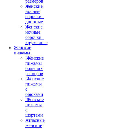
размеров
Женские
ночные
сорочки_
длинные
Женские
ночные
сорочки_
кружевные
Женские
пижамы
.Женские
пижамы
больших
размеров
.Женские
пижамы
с
брюками
.Женские
пижамы
с
шортами
Атласные
женские