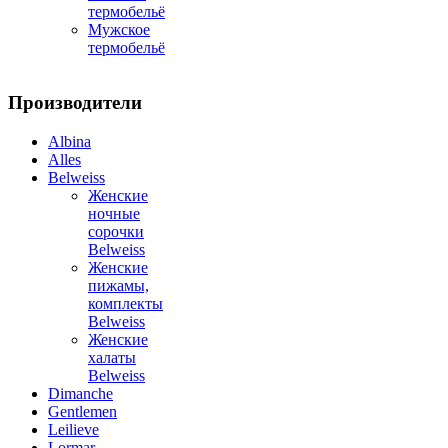
термобельё
Мужское
термобельё
Производители
Albina
Alles
Belweiss
Женские
ночные
сорочки
Belweiss
Женские
пижамы,
комплекты
Belweiss
Женские
халаты
Belweiss
Dimanche
Gentlemen
Leilieve
Lormar