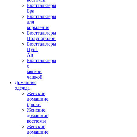
Бюстгальтеры
Бра
Бюстгальтеры
для
кормления
Бюстгальтеры
Полупоролон
Бюстгальтеры
Пуш-
Ап
Бюстгальтеры
с
мягкой
чашкой
Домашняя
одежда
Женские
домашние
брюки
Женские
домашние
костюмы
Женские
домашние