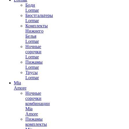
Боди
Lormar
Бюстгальтеры
Lormar
Комплекты
Нижнего
Белья
Lormar
Ночные
сорочки
Lormar
Пижамы
Lormar
Трусы
Lormar
Mia
Amore
Ночные
сорочки
комбинации
Mia
Amore
Пижамы
комплекты