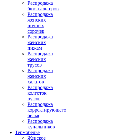
Распродажа
бюстгальтеров
Распродажа
женских
ночных
сорочек
Распродажа
женских
пижам
Распродажа
женских
трусов
Распродажа
женских
халатов
Распродажа
колготок
чулок
Распродажа
корректирующего
белья
Распродажа
купальников
Термобельё
Женское