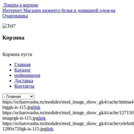
Товары в корзине
Интернет Магазин нижнего белья и домашней одежды
Очаровашка
Корзина
Корзина пуста
Главная
Каталог
информация
Доставка
Контакты
https://ocharovasha.ru/modules/mod_image_show_gk4/cache/intima4
biggk-is-115.jpg
link
https://ocharovasha.ru/modules/mod_image_show_gk4/cache/12715
imagegk-is-115.jpg
link
https://ocharovasha.ru/modules/mod_image_show_gk4/cache/celebrit
1280x720gk-is-115.jpg
link