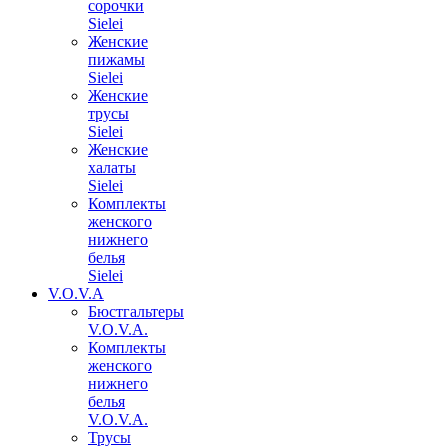
сорочки
Sielei
Женские
пижамы
Sielei
Женские
трусы
Sielei
Женские
халаты
Sielei
Комплекты
женского
нижнего
белья
Sielei
V.O.V.A
Бюстгальтеры
V.O.V.A.
Комплекты
женского
нижнего
белья
V.O.V.A.
Трусы