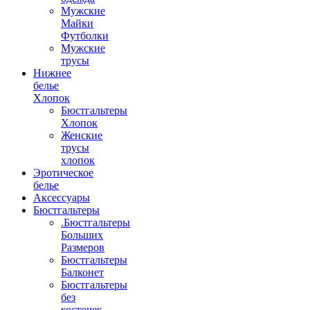
Мужские
Майки
Футболки
Мужские
трусы
Нижнее
белье
Хлопок
Бюстгальтеры
Хлопок
Женские
трусы
хлопок
Эротическое
белье
Аксессуары
Бюстгальтеры
.Бюстгальтеры
Больших
Размеров
Бюстгальтеры
Балконет
Бюстгальтеры
без
косточек