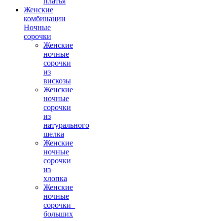
платья
Женские
комбинации
Ночные
сорочки
Женские
ночные
сорочки
из
вискозы
Женские
ночные
сорочки
из
натурального
шелка
Женские
ночные
сорочки
из
хлопка
Женские
ночные
сорочки_
больших