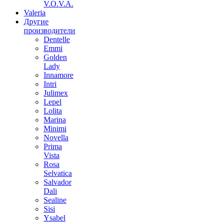
V.O.V.A.
Valeria
Другие
производители
Dentelle
Emmi
Golden
Lady
Innamore
Intri
Julimex
Lepel
Lolita
Marina
Minimi
Novella
Prima
Vista
Rosa
Selvatica
Salvador
Dali
Sealine
Sisi
Ysabel