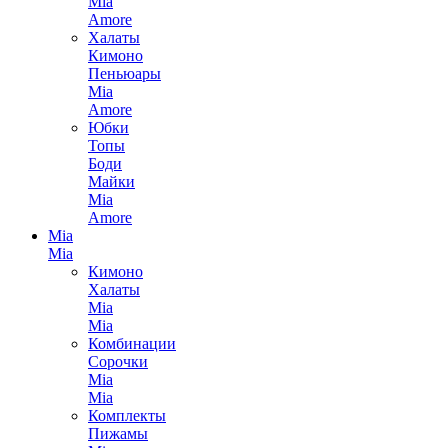
Mia
Amore
Халаты
Кимоно
Пеньюары
Mia
Amore
Юбки
Топы
Боди
Майки
Mia
Amore
Mia
Mia
Кимоно
Халаты
Mia
Mia
Комбинации
Сорочки
Mia
Mia
Комплекты
Пижамы