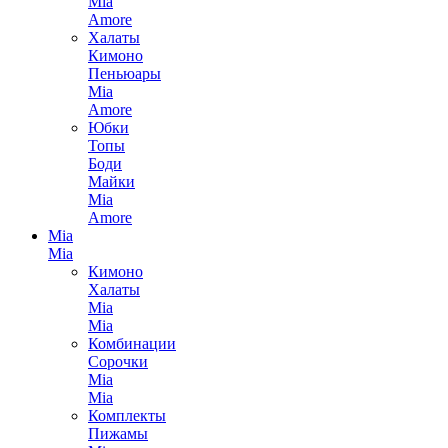
Mia
Amore
Халаты
Кимоно
Пеньюары
Mia
Amore
Юбки
Топы
Боди
Майки
Mia
Amore
Mia
Mia
Кимоно
Халаты
Mia
Mia
Комбинации
Сорочки
Mia
Mia
Комплекты
Пижамы