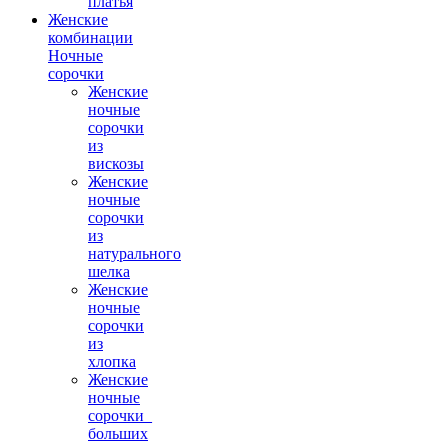
платья
Женские
комбинации
Ночные
сорочки
Женские
ночные
сорочки
из
вискозы
Женские
ночные
сорочки
из
натурального
шелка
Женские
ночные
сорочки
из
хлопка
Женские
ночные
сорочки_
больших