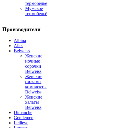
термобельё
Мужское
термобельё
Производители
Albina
Alles
Belweiss
Женские
ночные
сорочки
Belweiss
Женские
пижамы,
комплекты
Belweiss
Женские
халаты
Belweiss
Dimanche
Gentlemen
Leilieve
Lormar