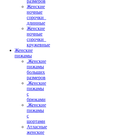
размеров
Женские
ночные
сорочки_
длинные
Женские
ночные
сорочки_
кружевные
Женские
пижамы
.Женские
пижамы
больших
размеров
.Женские
пижамы
с
брюками
.Женские
пижамы
с
шортами
Атласные
женские