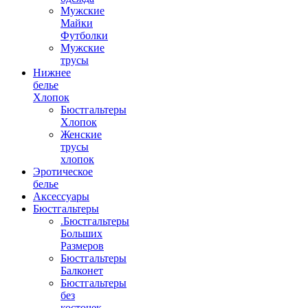
Мужские
Майки
Футболки
Мужские
трусы
Нижнее
белье
Хлопок
Бюстгальтеры
Хлопок
Женские
трусы
хлопок
Эротическое
белье
Аксессуары
Бюстгальтеры
.Бюстгальтеры
Больших
Размеров
Бюстгальтеры
Балконет
Бюстгальтеры
без
косточек