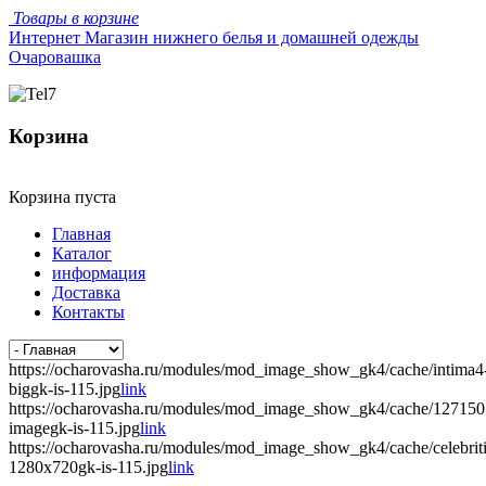
Товары в корзине
Интернет Магазин нижнего белья и домашней одежды
Очаровашка
Корзина
Корзина пуста
Главная
Каталог
информация
Доставка
Контакты
https://ocharovasha.ru/modules/mod_image_show_gk4/cache/intima4
biggk-is-115.jpg
link
https://ocharovasha.ru/modules/mod_image_show_gk4/cache/12715
imagegk-is-115.jpg
link
https://ocharovasha.ru/modules/mod_image_show_gk4/cache/celebrit
1280x720gk-is-115.jpg
link