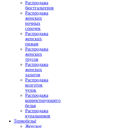
Распродажа
бюстгальтеров
Распродажа
женских
ночных
сорочек
Распродажа
женских
пижам
Распродажа
женских
трусов
Распродажа
женских
халатов
Распродажа
колготок
чулок
Распродажа
корректирующего
белья
Распродажа
купальников
Термобельё
Женское