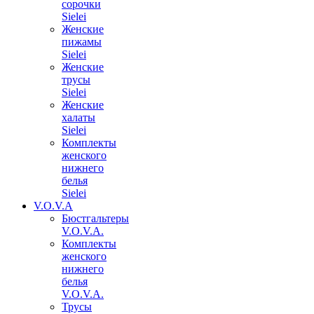
сорочки
Sielei
Женские
пижамы
Sielei
Женские
трусы
Sielei
Женские
халаты
Sielei
Комплекты
женского
нижнего
белья
Sielei
V.O.V.A
Бюстгальтеры
V.O.V.A.
Комплекты
женского
нижнего
белья
V.O.V.A.
Трусы