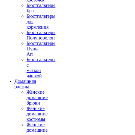
Бюстгальтеры
Бра
Бюстгальтеры
для
кормления
Бюстгальтеры
Полупоролон
Бюстгальтеры
Пуш-
Ап
Бюстгальтеры
с
мягкой
чашкой
Домашняя
одежда
Женские
домашние
брюки
Женские
домашние
костюмы
Женские
домашние