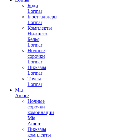
Боди
Lormar
Бюстгальтеры
Lormar
Комплекты
Нижнего
Белья
Lormar
Ночные
сорочки
Lormar
Пижамы
Lormar
Трусы
Lormar
Mia
Amore
Ночные
сорочки
комбинации
Mia
Amore
Пижамы
комплекты