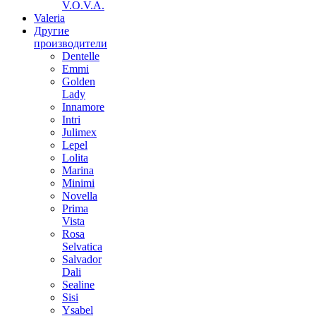
V.O.V.A.
Valeria
Другие
производители
Dentelle
Emmi
Golden
Lady
Innamore
Intri
Julimex
Lepel
Lolita
Marina
Minimi
Novella
Prima
Vista
Rosa
Selvatica
Salvador
Dali
Sealine
Sisi
Ysabel