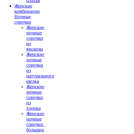
платья
Женские
комбинации
Ночные
сорочки
Женские
ночные
сорочки
из
вискозы
Женские
ночные
сорочки
из
натурального
шелка
Женские
ночные
сорочки
из
хлопка
Женские
ночные
сорочки_
больших