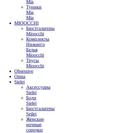
Mia
Туники
Mia
Mia
MIOOCCHI
Бюстгальтеры
Mioocchi
Комплекты
Нижнего
Белья
Mioocchi
Трусы
Mioocchi
Obsessive
Omsa
Sielei
Аксессуары
Sielei
Боди
Sielei
Бюстгальтеры
Seilei
Женские
ночные
сорочки