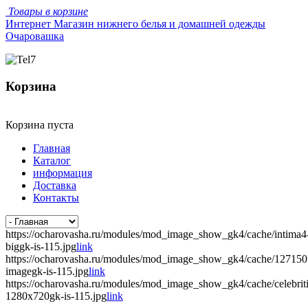
Товары в корзине
Интернет Магазин нижнего белья и домашней одежды
Очаровашка
Корзина
Корзина пуста
Главная
Каталог
информация
Доставка
Контакты
https://ocharovasha.ru/modules/mod_image_show_gk4/cache/intima4
biggk-is-115.jpg
link
https://ocharovasha.ru/modules/mod_image_show_gk4/cache/12715
imagegk-is-115.jpg
link
https://ocharovasha.ru/modules/mod_image_show_gk4/cache/celebrit
1280x720gk-is-115.jpg
link