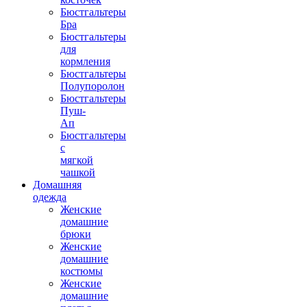
Бюстгальтеры
Бра
Бюстгальтеры
для
кормления
Бюстгальтеры
Полупоролон
Бюстгальтеры
Пуш-
Ап
Бюстгальтеры
с
мягкой
чашкой
Домашняя
одежда
Женские
домашние
брюки
Женские
домашние
костюмы
Женские
домашние