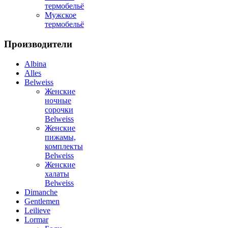
термобельё
Мужское
термобельё
Производители
Albina
Alles
Belweiss
Женские
ночные
сорочки
Belweiss
Женские
пижамы,
комплекты
Belweiss
Женские
халаты
Belweiss
Dimanche
Gentlemen
Leilieve
Lormar