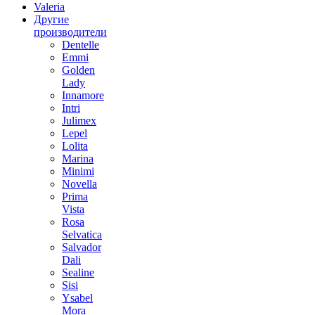
Valeria
Другие
производители
Dentelle
Emmi
Golden
Lady
Innamore
Intri
Julimex
Lepel
Lolita
Marina
Minimi
Novella
Prima
Vista
Rosa
Selvatica
Salvador
Dali
Sealine
Sisi
Ysabel
Mora