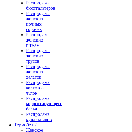
Распродажа
бюстгальтеров
Распродажа
женских
ночных
сорочек
Распродажа
женских
пижам
Распродажа
женских
трусов
Распродажа
женских
халатов
Распродажа
колготок
чулок
Распродажа
корректирующего
белья
Распродажа
купальников
Термобельё
Женское