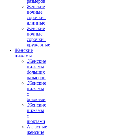
размеров
Женские
ночные
сорочки_
длинные
Женские
ночные
сорочки_
кружевные
Женские
пижамы
.Женские
пижамы
больших
размеров
.Женские
пижамы
с
брюками
.Женские
пижамы
с
шортами
Атласные
женские