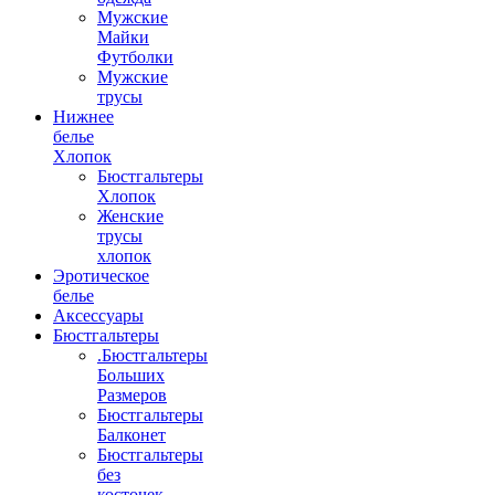
Мужские
Майки
Футболки
Мужские
трусы
Нижнее
белье
Хлопок
Бюстгальтеры
Хлопок
Женские
трусы
хлопок
Эротическое
белье
Аксессуары
Бюстгальтеры
.Бюстгальтеры
Больших
Размеров
Бюстгальтеры
Балконет
Бюстгальтеры
без
косточек