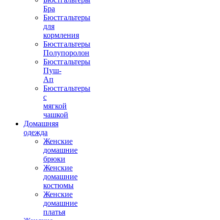
Бра
Бюстгальтеры
для
кормления
Бюстгальтеры
Полупоролон
Бюстгальтеры
Пуш-
Ап
Бюстгальтеры
с
мягкой
чашкой
Домашняя
одежда
Женские
домашние
брюки
Женские
домашние
костюмы
Женские
домашние
платья