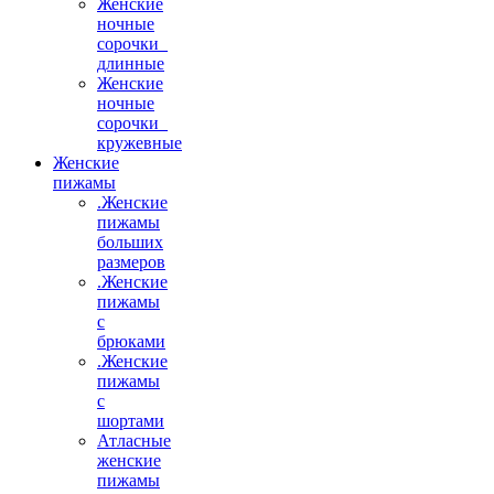
Женские
ночные
сорочки_
длинные
Женские
ночные
сорочки_
кружевные
Женские
пижамы
.Женские
пижамы
больших
размеров
.Женские
пижамы
с
брюками
.Женские
пижамы
с
шортами
Атласные
женские
пижамы