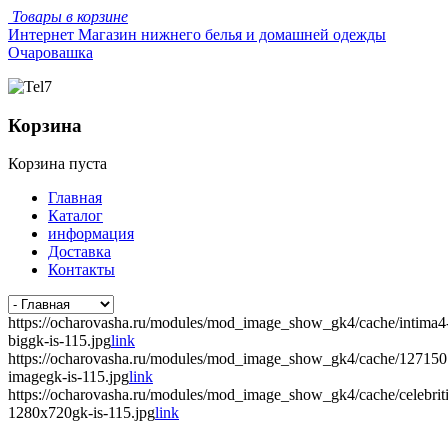
Товары в корзине
Интернет Магазин нижнего белья и домашней одежды
Очаровашка
Корзина
Корзина пуста
Главная
Каталог
информация
Доставка
Контакты
https://ocharovasha.ru/modules/mod_image_show_gk4/cache/intima4
biggk-is-115.jpg
link
https://ocharovasha.ru/modules/mod_image_show_gk4/cache/12715
imagegk-is-115.jpg
link
https://ocharovasha.ru/modules/mod_image_show_gk4/cache/celebrit
1280x720gk-is-115.jpg
link