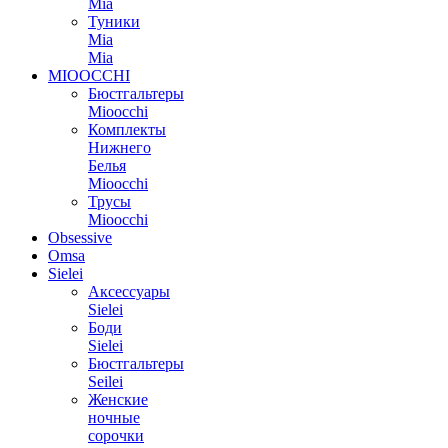
Mia
Туники
Mia
Mia
MIOOCCHI
Бюстгальтеры
Mioocchi
Комплекты
Нижнего
Белья
Mioocchi
Трусы
Mioocchi
Obsessive
Omsa
Sielei
Аксессуары
Sielei
Боди
Sielei
Бюстгальтеры
Seilei
Женские
ночные
сорочки