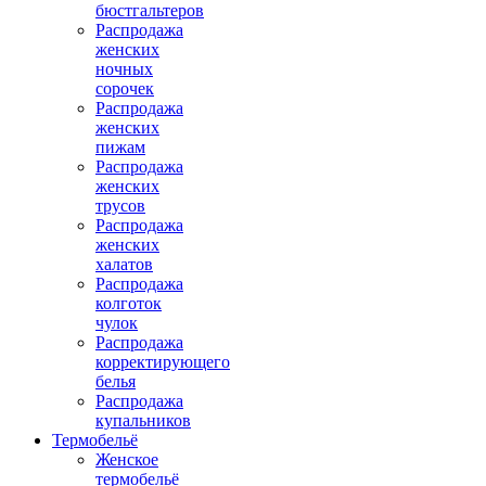
бюстгальтеров
Распродажа
женских
ночных
сорочек
Распродажа
женских
пижам
Распродажа
женских
трусов
Распродажа
женских
халатов
Распродажа
колготок
чулок
Распродажа
корректирующего
белья
Распродажа
купальников
Термобельё
Женское
термобельё