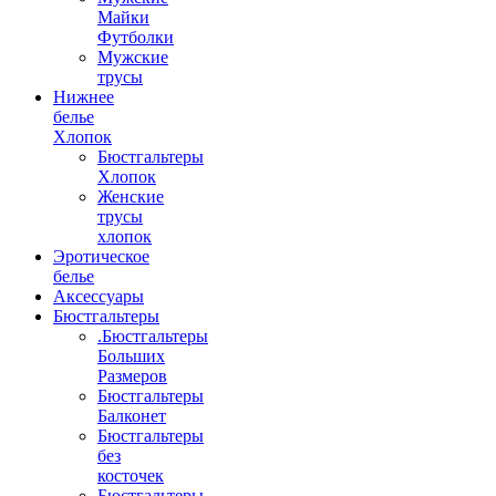
Майки
Футболки
Мужские
трусы
Нижнее
белье
Хлопок
Бюстгальтеры
Хлопок
Женские
трусы
хлопок
Эротическое
белье
Аксессуары
Бюстгальтеры
.Бюстгальтеры
Больших
Размеров
Бюстгальтеры
Балконет
Бюстгальтеры
без
косточек
Бюстгальтеры